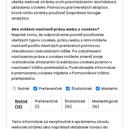
všetky webové stránky a ich prechádzaním dochádza k
ukladaniu cookies. Pomocou partnerských skriptov,
ktoré môžu stránky používať (napríklad Google
analytics
Ako môžem nastaviť prácu webu s cookies?
Napriek tomu, že odporúčame povoliť používanie
všetkých typov cookies, prácu webu s nimi môžete
nastaviť podľa vlastných preferencií pomocou
checkboxov zobrazených nižšie. Po odsúhlasení
nastavenia práce s cookies môžete zmeniť svoje
rozhodnutie zmazaním či editáciou cookies priamo v
nastavení Vášho prehliadača. Podrobnejšie informácie
k premazaniu cookies nájdete v Pomocníkovi Vášho
prehliadača.
Nutné
Preferenčné
Štatistické
Marketingové
Nutné
Preferenčné
Štatistické
Marketingové
N
(13)
(1)
(15)
(15)
(
Tieto informácie sú nevyhnutné k správnemu chodu
webovej stránky ako napríklad vkladanie tovaru do