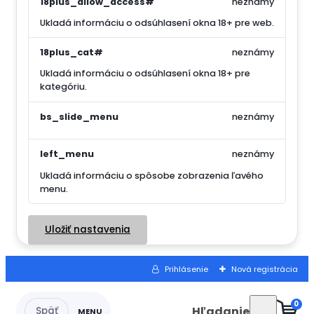
18plus_allow_access#
neznámy
Ukladá informáciu o odsúhlasení okna 18+ pre web.
18plus_cat#
neznámy
Ukladá informáciu o odsúhlasení okna 18+ pre
kategóriu.
bs_slide_menu
neznámy
left_menu
neznámy
Ukladá informáciu o spôsobe zobrazenia ľavého
menu.
Uložiť nastavenia
Prihlásenie
Nová registrácia
0
Hľadanie