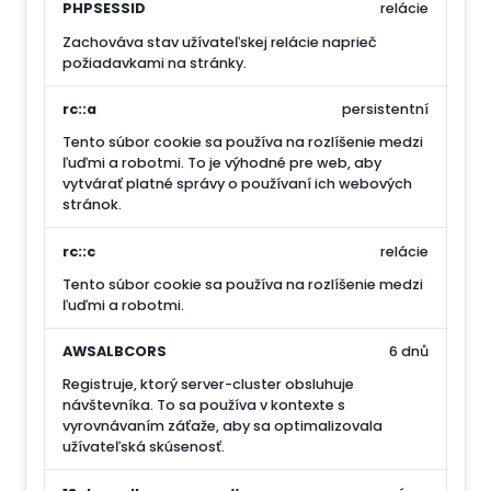
PHPSESSID
relácie
Zachováva stav užívateľskej relácie naprieč
požiadavkami na stránky.
rc::a
persistentní
Tento súbor cookie sa používa na rozlíšenie medzi
ľuďmi a robotmi. To je výhodné pre web, aby
vytvárať platné správy o používaní ich webových
stránok.
rc::c
relácie
Tento súbor cookie sa používa na rozlíšenie medzi
ľuďmi a robotmi.
AWSALBCORS
6 dnů
Registruje, ktorý server-cluster obsluhuje
návštevníka. To sa používa v kontexte s
vyrovnávaním záťaže, aby sa optimalizovala
užívateľská skúsenosť.