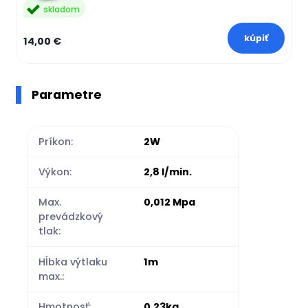
skladom
14,00 €
Parametre
Príkon:
2W
Výkon:
2,8 l/min.
Max.
0,012 Mpa
prevádzkový
tlak:
Hĺbka výtlaku
1m
max.:
Hmotnosť:
0,23kg