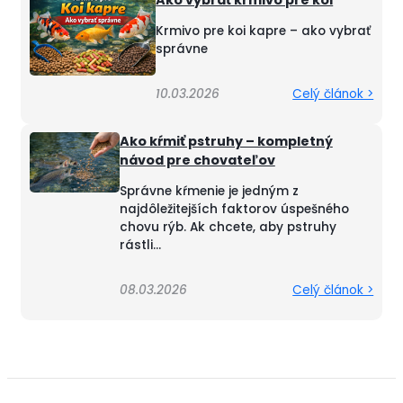
Ako vybrať krmivo pre koi
Krmivo pre koi kapre – ako vybrať
správne
10.03.2026
Celý článok >
Ako kŕmiť pstruhy – kompletný
návod pre chovateľov
Správne kŕmenie je jedným z
najdôležitejších faktorov úspešného
chovu rýb. Ak chcete, aby pstruhy
rástli...
08.03.2026
Celý článok >