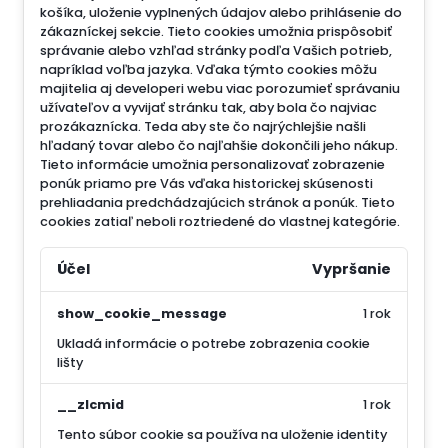
košíka, uloženie vyplnených údajov alebo prihlásenie do
zákazníckej sekcie.
Tieto cookies umožnia prispôsobiť
správanie alebo vzhľad stránky podľa Vašich potrieb,
napríklad voľba jazyka.
Vďaka týmto cookies môžu
majitelia aj developeri webu viac porozumieť správaniu
užívateľov a vyvijať stránku tak, aby bola čo najviac
prozákaznícka. Teda aby ste čo najrýchlejšie našli
hľadaný tovar alebo čo najľahšie dokončili jeho nákup.
Tieto informácie umožnia personalizovať zobrazenie
ponúk priamo pre Vás vďaka historickej skúsenosti
prehliadania predchádzajúcich stránok a ponúk.
Tieto
cookies zatiaľ neboli roztriedené do vlastnej kategórie.
Účel
Vypršanie
show_cookie_message
1 rok
Ukladá informácie o potrebe zobrazenia cookie
lišty
__zlcmid
1 rok
Tento súbor cookie sa používa na uloženie identity