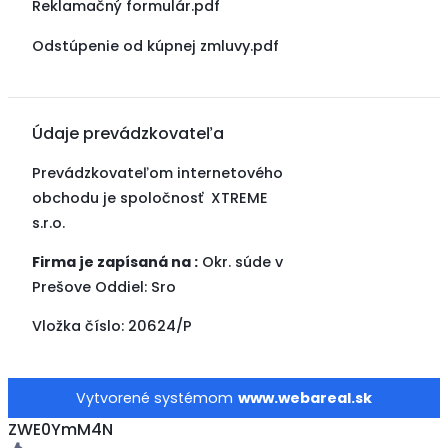
Reklamačný formulár.pdf
Odstúpenie od kúpnej zmluvy.pdf
Údaje prevádzkovateľa
Prevádzkovateľom internetového
obchodu je spoločnosť XTREME
s.r.o.
Firma je zapísaná na :
Okr. súde v
Prešove Oddiel: Sro
Vložka číslo: 20624/P
Vytvorené systémom
www.webareal.sk
ZWE0YmM4N