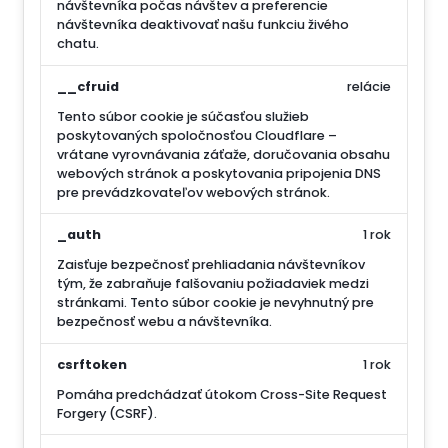
návštevníka počas návštev a preferencie
návštevníka deaktivovať našu funkciu živého
chatu.
__cfruid
relácie
Tento súbor cookie je súčasťou služieb
poskytovaných spoločnosťou Cloudflare –
vrátane vyrovnávania záťaže, doručovania obsahu
webových stránok a poskytovania pripojenia DNS
pre prevádzkovateľov webových stránok.
_auth
1 rok
Zaisťuje bezpečnosť prehliadania návštevníkov
tým, že zabraňuje falšovaniu požiadaviek medzi
stránkami. Tento súbor cookie je nevyhnutný pre
bezpečnosť webu a návštevníka.
csrftoken
1 rok
Pomáha predchádzať útokom Cross-Site Request
Forgery (CSRF).