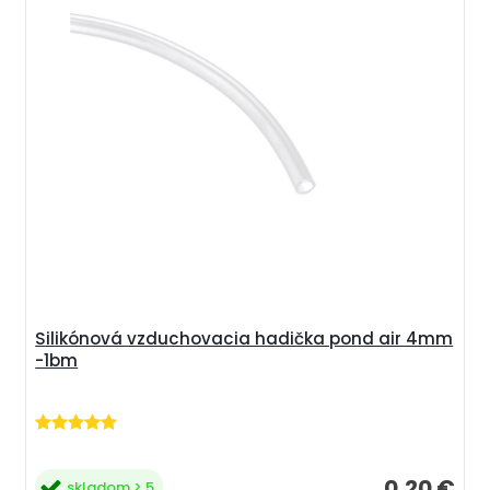
Silikónová vzduchovacia hadička pond air 4mm
-1bm
0,20 €
skladom > 5