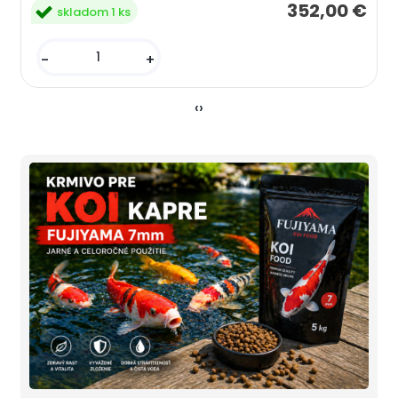
352,00 €
skladom 1 ks
-
+
‹
›