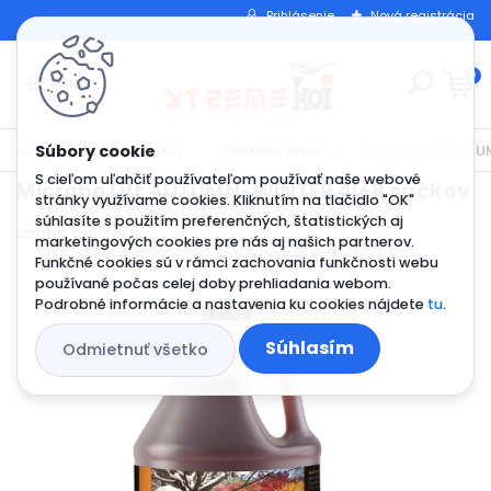
Prihlásenie
Nová registrácia
0
Úvod
Úprava vody
Baktérie zima
Microbe Lift AUT
S cieľom uľahčiť používateľom používať naše webové
Microbe Lift AUTUMN-WINTER 4l+8 sáčkov
stránky využívame cookies. Kliknutím na tlačidlo "OK"
súhlasíte s použitím preferenčných, štatistických aj
zimné baktérie
marketingových cookies pre nás aj našich partnerov.
Funkčné cookies sú v rámci zachovania funkčnosti webu
používané počas celej doby prehliadania webom.
Podrobné informácie a nastavenia ku cookies nájdete
tu
.
Súhlasím
Odmietnuť všetko