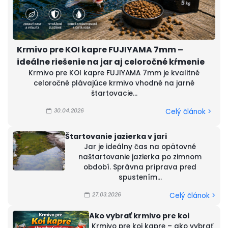
Krmivo pre KOI kapre FUJIYAMA 7mm –
ideálne riešenie na jar aj celoročné kŕmenie
Krmivo pre KOI kapre FUJIYAMA 7mm je kvalitné
celoročné plávajúce krmivo vhodné na jarné
štartovacie...
30.04.2026
Celý článok >
Štartovanie jazierka v jari
Jar je ideálny čas na opätovné
naštartovanie jazierka po zimnom
období. Správna príprava pred
spustením...
27.03.2026
Celý článok >
Ako vybrať krmivo pre koi
Krmivo pre koi kapre – ako vybrať