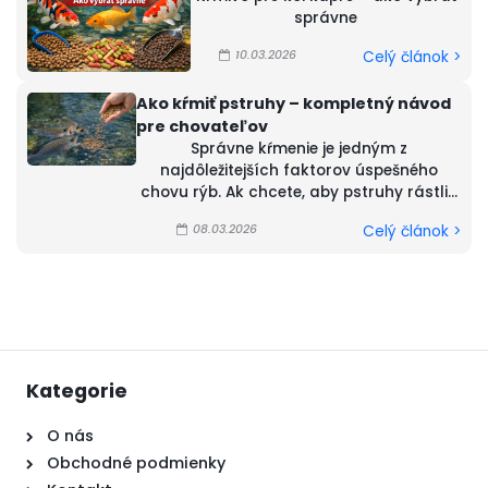
správne
10.03.2026
Celý článok >
Ako kŕmiť pstruhy – kompletný návod
pre chovateľov
Správne kŕmenie je jedným z
najdôležitejších faktorov úspešného
chovu rýb. Ak chcete, aby pstruhy rástli...
08.03.2026
Celý článok >
Kategorie
O nás
Obchodné podmienky