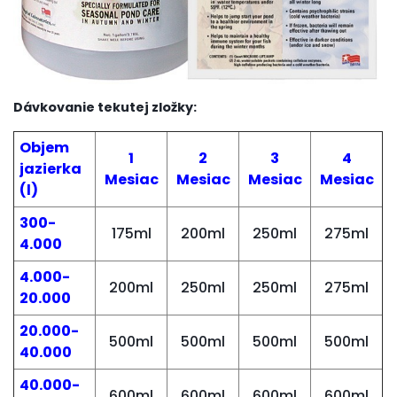
Dávkovanie tekutej zložky:
Objem
1
2
3
4
jazierka
Mesiac
Mesiac
Mesiac
Mesiac
(l)
300-
175ml
200ml
250ml
275ml
4.000
4.000-
200ml
250ml
250ml
275ml
20.000
20.000-
500ml
500ml
500ml
500ml
40.000
40.000-
600ml
600ml
600ml
600ml