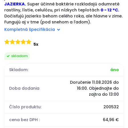
JAZIERKA.
Super účinné baktérie rozkladajú odumreté
rastliny, lístie, celulózu, pri nízkych teplotách
0 - 12 °C.
Dočisťujú jazierko behom celého roka, ale hlavne v zime.
Fungujú aj v tme (pod snehom a ľadom).
Kompletná špecifikácia
5x
skladom
Skladom:
áno
Doručenie 11.08.2026 do
Doba dodania
16:00.
Objednajte do
zajtra do 13:00
Číslo produktu:
200532
cena bez DPH :
64,96 €