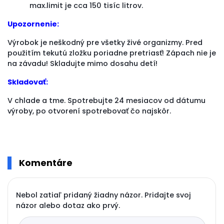
max.limit je cca 150 tisíc litrov.
Upozornenie:
Výrobok je neškodný pre všetky živé organizmy. Pred
použitím tekutú zložku poriadne pretriasť! Zápach nie je
na závadu! Skladujte mimo dosahu detí!
Skladovať:
V chlade a tme. Spotrebujte 24 mesiacov od dátumu
výroby, po otvorení spotrebovať čo najskôr.
Komentáre
Nebol zatiaľ pridaný žiadny názor. Pridajte svoj
názor alebo dotaz ako prvý.