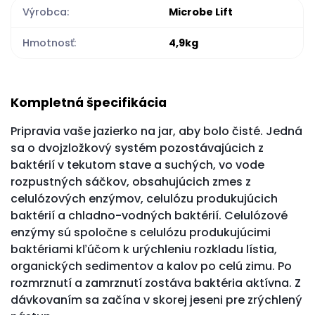
Výrobca:
Microbe Lift
Hmotnosť:
4,9kg
Kompletná špecifikácia
Pripravia vaše jazierko na jar, aby bolo čisté. Jedná
sa o dvojzložkový systém pozostávajúcich z
baktérií v tekutom stave a suchých, vo vode
rozpustných sáčkov, obsahujúcich zmes z
celulózových enzýmov, celulózu produkujúcich
baktérií a chladno-vodných baktérií. Celulózové
enzýmy sú spoločne s celulózu produkujúcimi
baktériami kľúčom k urýchleniu rozkladu lístia,
organických sedimentov a kalov po celú zimu. Po
rozmrznutí a zamrznutí zostáva baktéria aktívna. Z
dávkovaním sa začína v skorej jeseni pre zrýchlený