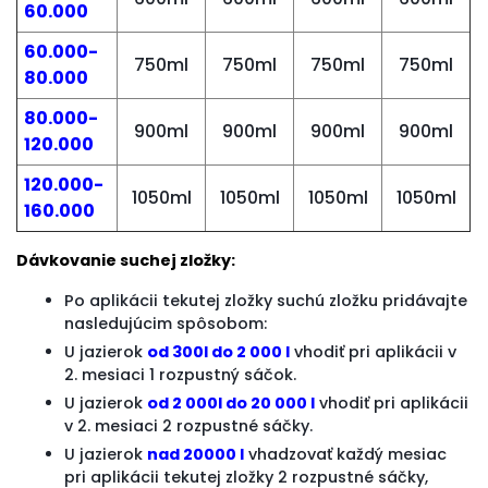
60.000
60.000-
750ml
750ml
750ml
750ml
80.000
80.000-
900ml
900ml
900ml
900ml
120.000
120.000-
1050ml
1050ml
1050ml
1050ml
160.000
Dávkovanie suchej zložky:
Po aplikácii tekutej zložky suchú zložku pridávajte
nasledujúcim spôsobom:
U jazierok
od 300l do 2 000 l
vhodiť pri aplikácii v
2. mesiaci 1 rozpustný sáčok.
U jazierok
od 2 000l do 20 000 l
vhodiť pri aplikácii
v 2. mesiaci 2 rozpustné sáčky.
U jazierok
nad 20000 l
vhadzovať každý mesiac
pri aplikácii tekutej zložky 2 rozpustné sáčky,